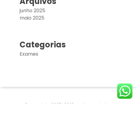
Arquivos
junho 2025
maio 2025
Categorias
Exames
© copyright 2005-2022. Todos os Direitos
Reservados.
KATIA HARANAKA CENTRO INTEGRADO DE
MEDICINA E CIRURGIA PLASTICA LTDA
CNPJ: 07.790.340/0001-02