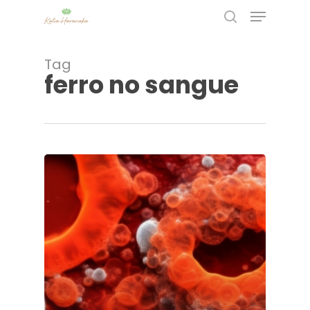
Skip
Menu
to
main
search
content
Tag
ferro no sangue