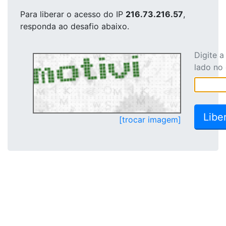
Para liberar o acesso
do IP
216.73.216.57
,
responda ao desafio abaixo.
Digite 
lado no
[trocar imagem]